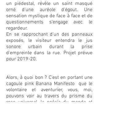
un piédestal, révèle un saint masqué
orné d'une auréole d'égout. Une
sensation mystique de face à face et de
questionnements s'engage avec le
regardeur.
En se rapprochant d'un des panneaux
exposés, le visiteur entendra le jus
sonore urbain durant la prise
d'empreinte dans la rue. Projet prévue
pour 2019-20.
Alors, à quoi bon ? C'est en portant une
cagoule pink Banana Manifesto que le
volontaire et aventurier, vous, moi,
pouvons voir au travers du prisme du
rose universel, la poésie du monde et
guider nos pas vers le 8ème Continent.
C'est la réalité augmentée rose. Une
auréole pour tous.