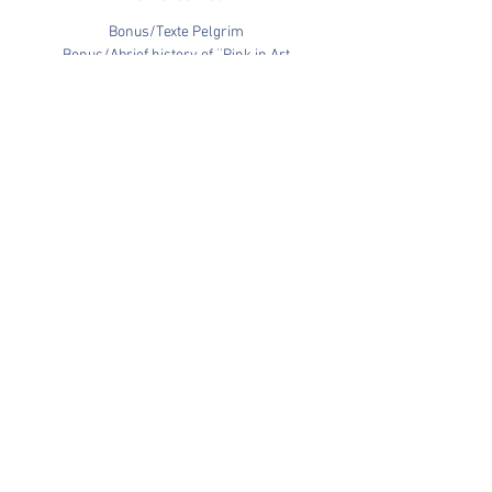
Bonus/Texte Pelgrim
Bonus/Abrief history of ¨Pink in Art
Bonus/Ro-Box-Golbot & Co
Bonus/Black Forest Project
Bonus/Pink Miradoors premiere
Bonus/Pink Miradoors monument
Others Collectives
PINK WORKS
ARE YOU PAXIVISTE,
CONTINENTOROR
POETICIAN
Paxiviste
Continentor
Poetician
PINK, PUNK,PEACE CALLING
L'ESPRIT ET LA
COULEUR PINK